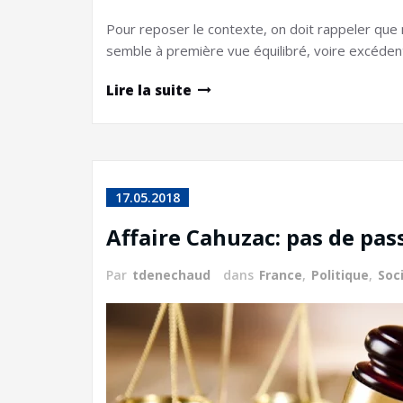
Pour reposer le contexte, on doit rappeler que
semble à première vue équilibré, voire excédentai
Lire la suite
17.05.2018
Affaire Cahuzac: pas de pas
Par
tdenechaud
dans
France
,
Politique
,
Soc