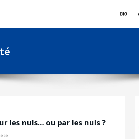
BIO
té
r les nuls… ou par les nuls ?
iété