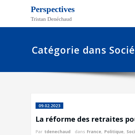
Skip
Perspectives
to
content
Tristan Denéchaud
Catégorie dans Socié
09.02.2023
La réforme des retraites pou
Par
tdenechaud
dans
France
,
Politique
,
Soc